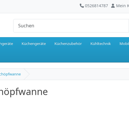
0526814787
Mein 
hgeräte
Küchengeräte
Küchenzubehör
Kühltechnik
Mobil
schöpfwanne
chöpfwanne