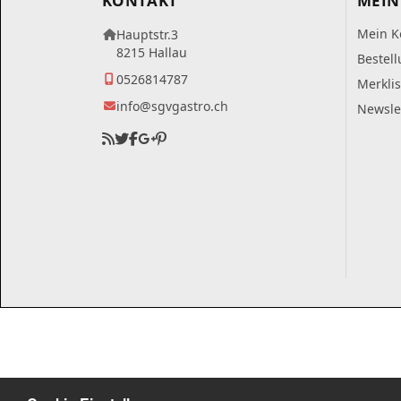
KONTAKT
MEIN
Mein K
Hauptstr.3
8215 Hallau
Bestel
0526814787
Merklis
info@sgvgastro.ch
Newsle