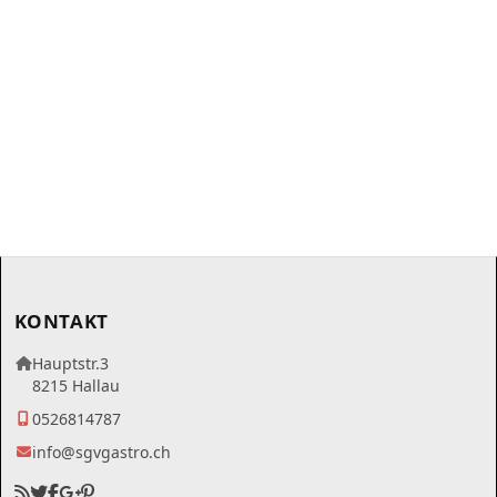
KONTAKT
Hauptstr.3
8215 Hallau
0526814787
info@sgvgastro.ch