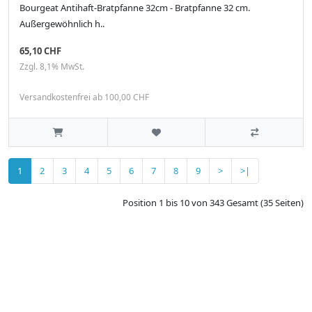
Bourgeat Antihaft-Bratpfanne 32cm - Bratpfanne 32 cm.
Außergewöhnlich h..
65,10 CHF
Zzgl. 8,1% MwSt.
Versandkostenfrei ab 100,00 CHF
1
2
3
4
5
6
7
8
9
>
>|
Position 1 bis 10 von 343 Gesamt (35 Seiten)