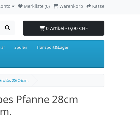
Konto
Merkliste (0)
Warenkorb
Kasse
0 Artikel - 0,00 CHF
iar
Spülen
Transport&Lager
Größe: 28(Ø)cm.
pes Pfanne 28cm
cm.