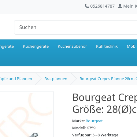
0526814787
Mein 
hgeräte
Küchengeräte
Küchenzubehör
Kühltechnik
Mobil
öpfe und Pfannen
Bratpfannen
Bourgeat Crepes Pfanne 28cm 
Bourgeat Cre
Größe: 28(Ø)
Marke:
Bourgeat
Modell: K759
Verfügbar: 5 - 8 Werktage