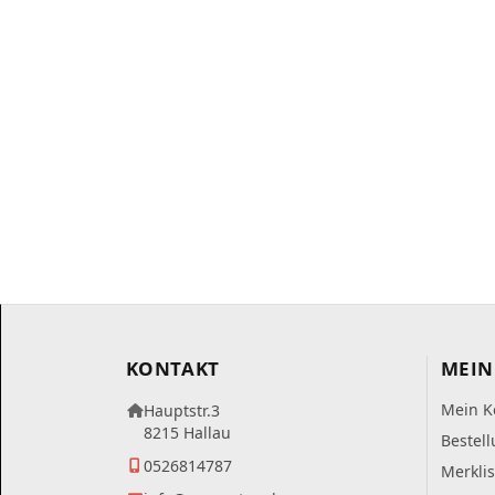
KONTAKT
MEIN
Mein K
Hauptstr.3
8215 Hallau
Bestel
0526814787
Merklis