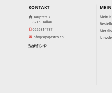
KONTAKT
MEIN
Mein K
Hauptstr.3
8215 Hallau
Bestel
0526814787
Merklis
info@sgvgastro.ch
Newsle