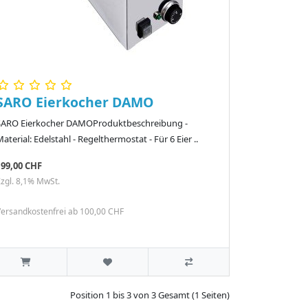
SARO Eierkocher DAMO
SARO Eierkocher DAMOProduktbeschreibung -
aterial: Edelstahl - Regelthermostat - Für 6 Eier ..
199,00 CHF
zgl. 8,1% MwSt.
ersandkostenfrei ab 100,00 CHF
Position 1 bis 3 von 3 Gesamt (1 Seiten)