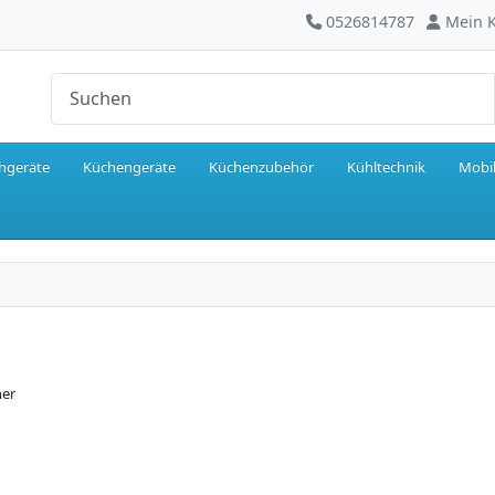
0526814787
Mein 
hgeräte
Küchengeräte
Küchenzubehör
Kühltechnik
Mobil
her