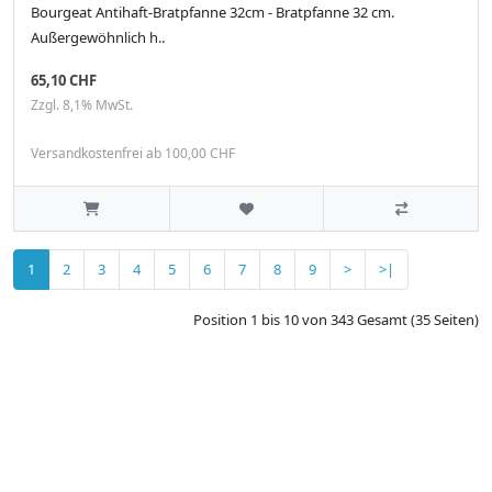
Bourgeat Antihaft-Bratpfanne 32cm - Bratpfanne 32 cm.
Außergewöhnlich h..
65,10 CHF
Zzgl. 8,1% MwSt.
Versandkostenfrei ab 100,00 CHF
1
2
3
4
5
6
7
8
9
>
>|
Position 1 bis 10 von 343 Gesamt (35 Seiten)