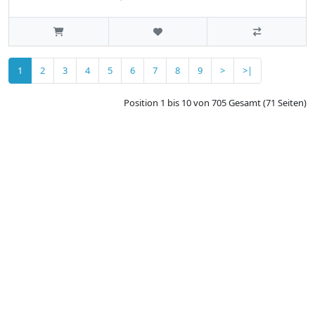
1
2
3
4
5
6
7
8
9
>
>|
Position 1 bis 10 von 705 Gesamt (71 Seiten)