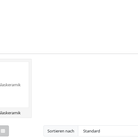
 Glaskeramik
 Glaskeramik
Sortieren nach