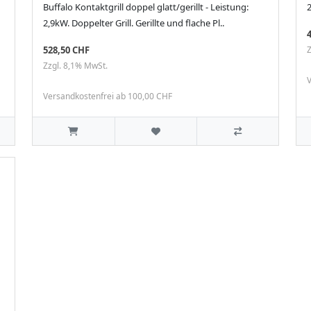
Buffalo Kontaktgrill doppel glatt/gerillt - Leistung:
2
2,9kW. Doppelter Grill. Gerillte und flache Pl..
528,50 CHF
Z
Zzgl. 8,1% MwSt.
V
Versandkostenfrei ab 100,00 CHF