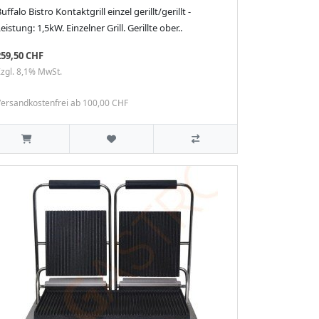
uffalo Bistro Kontaktgrill einzel gerillt/gerillt -
eistung: 1,5kW. Einzelner Grill. Gerillte ober..
259,50 CHF
zgl. 8,1% MwSt.
ersandkostenfrei ab 100,00 CHF