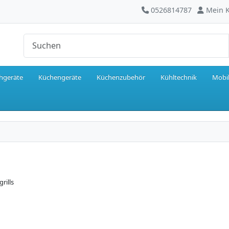
0526814787
Mein 
hgeräte
Küchengeräte
Küchenzubehör
Kühltechnik
Mobil
rills