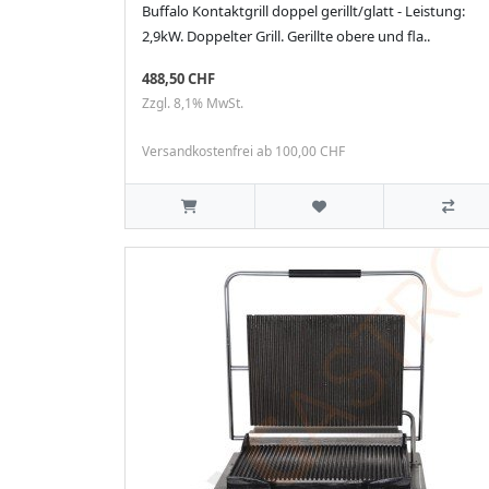
Buffalo Kontaktgrill doppel gerillt/glatt - Leistung:
2,9kW. Doppelter Grill. Gerillte obere und fla..
488,50 CHF
Zzgl. 8,1% MwSt.
Versandkostenfrei ab 100,00 CHF