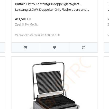
Buffalo Bistro Kontaktgrill doppel glatt/glatt -
B
Leistung: 2,9kW. Doppelter Grill. Flache obere und ..
L
411,50 CHF
Zzgl. 8,1% MwSt.
Z
Versandkostenfrei ab 100,00 CHF
V