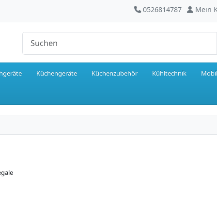
0526814787
Mein 
hgeräte
Küchengeräte
Küchenzubehör
Kühltechnik
Mobil
gale