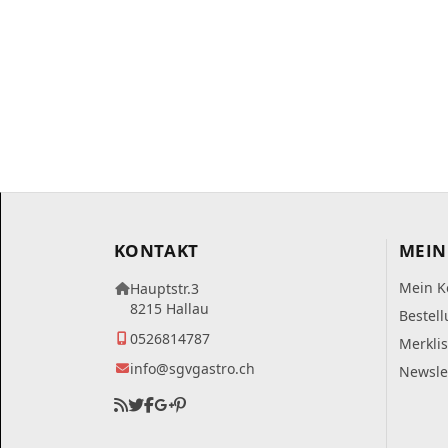
KONTAKT
MEIN
Mein K
Hauptstr.3
8215 Hallau
Bestel
0526814787
Merklis
info@sgvgastro.ch
Newsle