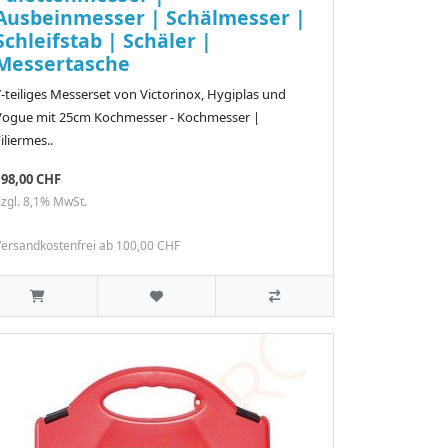
Ausbeinmesser | Schälmesser |
Schleifstab | Schäler |
Messertasche
-teiliges Messerset von Victorinox, Hygiplas und
Vogue mit 25cm Kochmesser - Kochmesser |
iliermes..
198,00 CHF
zgl. 8,1% MwSt.
ersandkostenfrei ab 100,00 CHF