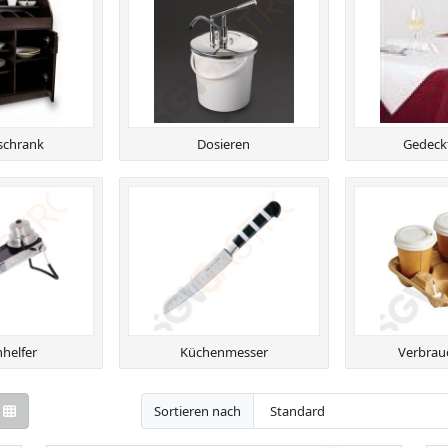
schrank
Dosieren
Gedeckt
helfer
Küchenmesser
Verbrauc
Sortieren nach