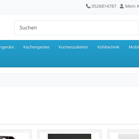
0526814787
Mein 
hgeräte
Küchengeräte
Küchenzubehör
Kühltechnik
Mobil