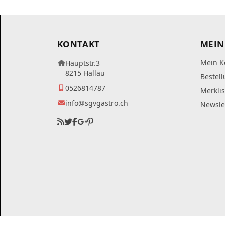
KONTAKT
MEIN
Mein K
Hauptstr.3
8215 Hallau
Bestel
0526814787
Merklis
info@sgvgastro.ch
Newsle