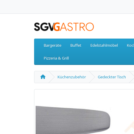
Bargeräte
Buffet
Edelstahlmöbel
Koc
Pizzeria & Grill
Küchenzubehör
Gedeckter Tisch