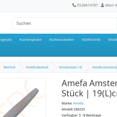
0526814787
Mein 
hgeräte
Küchengeräte
Küchenzubehör
Kühltechnik
Mobil
Besteck
Amefa Besteck
Amsterdam 18
Amefa Amsterda
Amefa Amste
Stück | 19(L)
Marke:
Amefa
Modell: DM225
Verfügbar: 5 - 8 Werktage