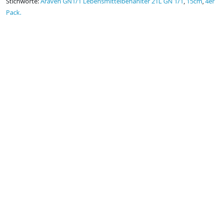
Stichworte:
Araven GN1/1 Lebensmittelbehählter 21L GN 1/1
,
15cm
,
4er
Pack.