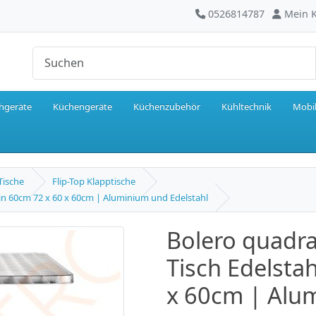
0526814787
Mein 
hgeräte
Küchengeräte
Küchenzubehör
Kühltechnik
Mobil
Tische
Flip-Top Klapptische
ein 60cm 72 x 60 x 60cm | Aluminium und Edelstahl
Bolero quadra
Tisch Edelsta
x 60cm | Alu