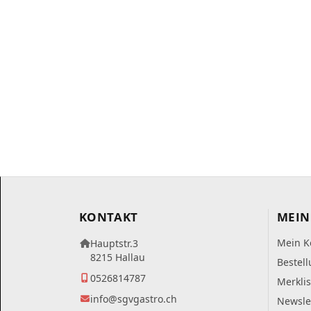
KONTAKT
MEIN
Mein K
Hauptstr.3
8215 Hallau
Bestel
0526814787
Merklis
info@sgvgastro.ch
Newsle