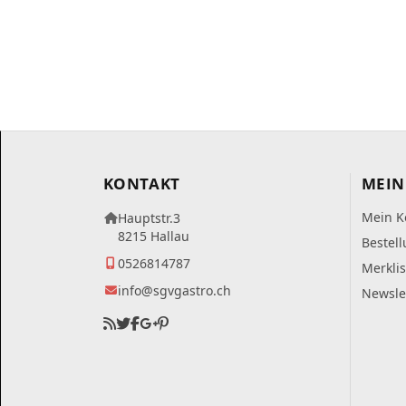
KONTAKT
MEIN
Mein K
Hauptstr.3
8215 Hallau
Bestel
0526814787
Merklis
info@sgvgastro.ch
Newsle