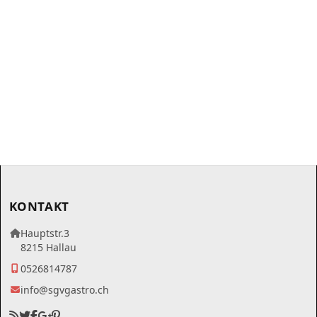
KONTAKT
Hauptstr.3
8215 Hallau
0526814787
info@sgvgastro.ch