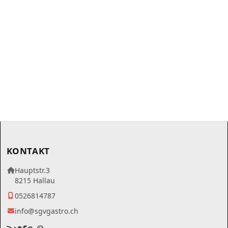
KONTAKT
Hauptstr.3
8215 Hallau
0526814787
info@sgvgastro.ch