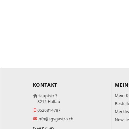
KONTAKT
MEIN
Mein K
Hauptstr.3
8215 Hallau
Bestel
0526814787
Merklis
info@sgvgastro.ch
Newsle