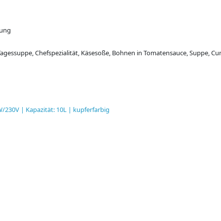
gung
Tagessuppe, Chefspezialität, Käsesoße, Bohnen in Tomatensauce, Suppe, Cur
/230V | Kapazität: 10L | kupferfarbig