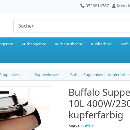
0526814787
Mein 
hgeräte
Küchengeräte
Küchenzubehör
Kühltechnik
Mobil
Suppenkessel
Suppenkessel
Buffalo Suppenkessel kupferfarben
Buffalo Suppe
10L 400W/230V
kupferfarbig
Marke:
Buffalo