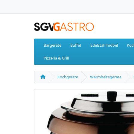
Bargeräte
Buffet
Edelstahlmöbel
Koc
Pizzeria & Grill
Kochgeräte
Warmhaltegeräte