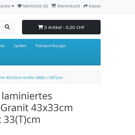
Konto
Merkliste (0)
Warenkorb
Kasse
0 Artikel - 0,00 CHF
iar
Spülen
Transport&Lager
anit 43x33cm Größe: 43(B) x 33(T)cm
laminiertes
t Granit 43x33cm
x 33(T)cm