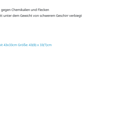
ig gegen Chemikalien und Flecken
lett unter dem Gewicht von schwerem Geschirr verbiegt
nit 43x33cm Größe: 43(B) x 33(T)cm