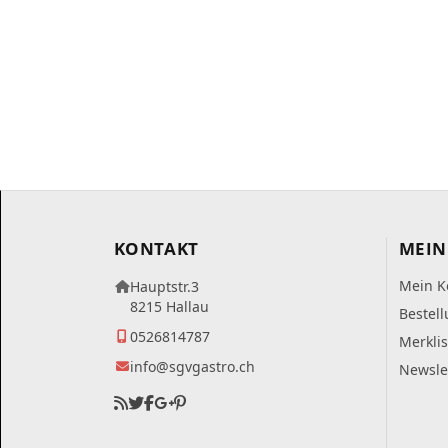
KONTAKT
MEIN
Mein K
Hauptstr.3
8215 Hallau
Bestel
0526814787
Merklis
info@sgvgastro.ch
Newsle