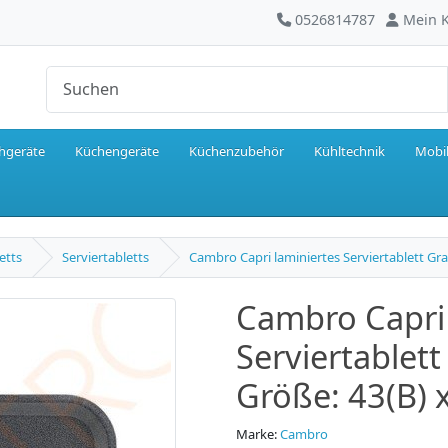
0526814787
Mein 
hgeräte
Küchengeräte
Küchenzubehör
Kühltechnik
Mobil
etts
Serviertabletts
Cambro Capri laminiertes Serviertablett Gr
Cambro Capri 
Serviertablet
Größe: 43(B) 
Marke:
Cambro