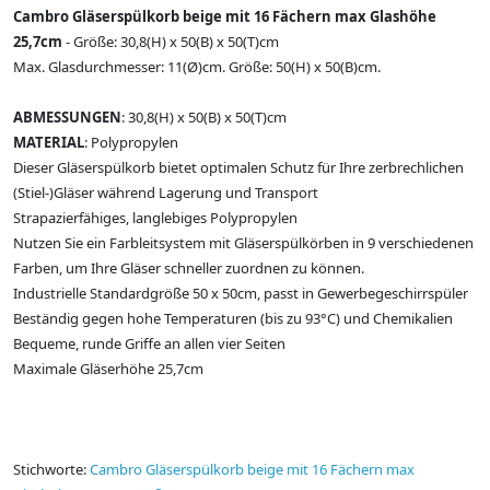
Cambro Gläserspülkorb beige mit 16 Fächern max Glashöhe
25,7cm
- Größe: 30,8(H) x 50(B) x 50(T)cm
Max. Glasdurchmesser: 11(Ø)cm. Größe: 50(H) x 50(B)cm.
ABMESSUNGEN
: 30,8(H) x 50(B) x 50(T)cm
MATERIAL
: Polypropylen
Dieser Gläserspülkorb bietet optimalen Schutz für Ihre zerbrechlichen
(Stiel-)Gläser während Lagerung und Transport
Strapazierfähiges, langlebiges Polypropylen
Nutzen Sie ein Farbleitsystem mit Gläserspülkörben in 9 verschiedenen
Farben, um Ihre Gläser schneller zuordnen zu können.
Industrielle Standardgröße 50 x 50cm, passt in Gewerbegeschirrspüler
Beständig gegen hohe Temperaturen (bis zu 93°C) und Chemikalien
Bequeme, runde Griffe an allen vier Seiten
Maximale Gläserhöhe 25,7cm
Stichworte:
Cambro Gläserspülkorb beige mit 16 Fächern max