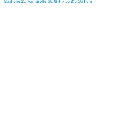
Glashöhe 25
,
7cm Größe: 30
,
8(H) x 50(B) x 50(T)cm