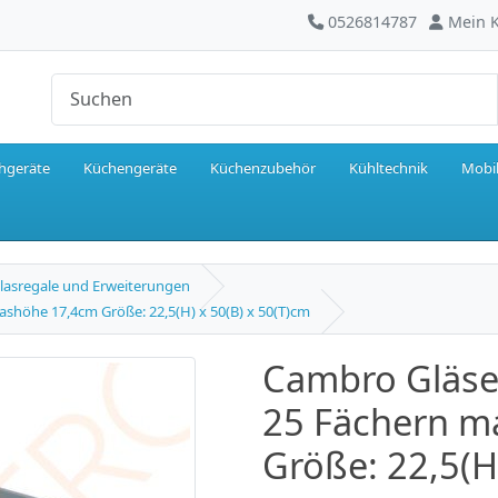
0526814787
Mein 
hgeräte
Küchengeräte
Küchenzubehör
Kühltechnik
Mobil
lasregale und Erweiterungen
shöhe 17,4cm Größe: 22,5(H) x 50(B) x 50(T)cm
Cambro Gläse
25 Fächern m
Größe: 22,5(H