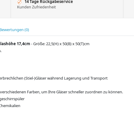
14 Tage Rückgabeservice
Kunden Zufriedenheit
Bewertungen (0)
Glashöhe 17,4cm
- Größe: 22,5(H) x 50(B) x 50(T)cm
.
zerbrechlichen (Stiel-)Gläser während Lagerung und Transport
9 verschiedenen Farben, um Ihre Gläser schneller zuordnen zu können.
geschirrspüler
Chemikalien