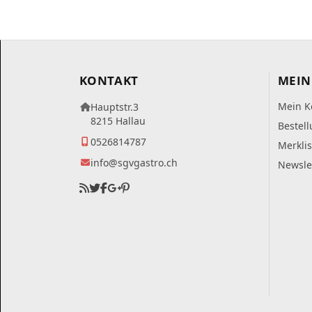
KONTAKT
MEIN
Mein K
Hauptstr.3
8215 Hallau
Bestel
0526814787
Merklis
info@sgvgastro.ch
Newsle