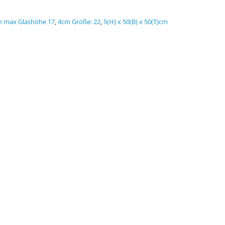
n max Glashöhe 17
,
4cm Größe: 22
,
5(H) x 50(B) x 50(T)cm