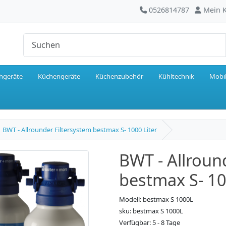
0526814787
Mein 
hgeräte
Küchengeräte
Küchenzubehör
Kühltechnik
Mobil
BWT - Allrounder Filtersystem bestmax S- 1000 Liter
BWT - Allroun
bestmax S- 10
Modell: bestmax S 1000L
sku: bestmax S 1000L
Verfügbar: 5 - 8 Tage