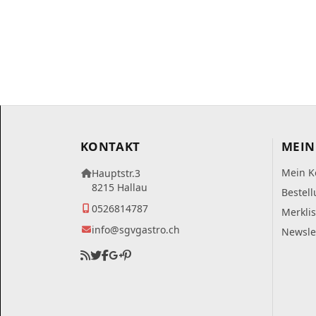
KONTAKT
MEIN
Mein K
Hauptstr.3
8215 Hallau
Bestel
0526814787
Merklis
info@sgvgastro.ch
Newsle