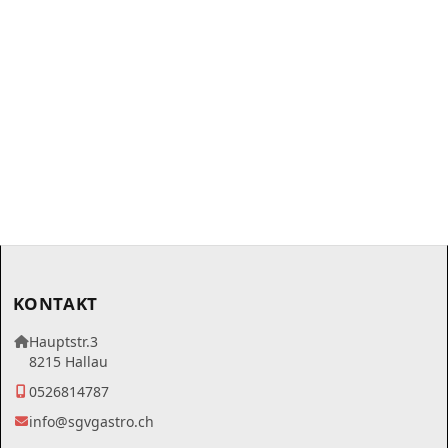
KONTAKT
Hauptstr.3
8215 Hallau
0526814787
info@sgvgastro.ch